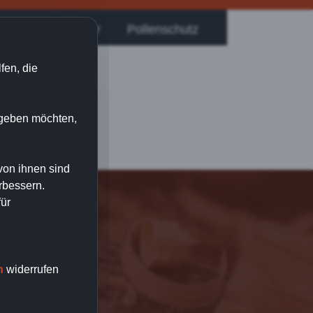
sektenschutzgitter
Pollenschutz
fen, die
n geben möchten,
von ihnen sind
rbessern.
für
n
widerrufen