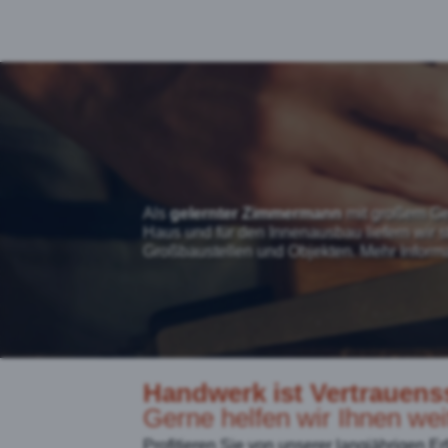
Als
gelernter Zimmermann
mit großem Ge
Haus und für den Innenausbau liefern wir s
Großbaustellen und Objekten. Mehr Inform
Handwerk ist Vertrauens
Gerne helfen wir Ihnen wei
Profitieren Sie von unserer langjährigen E