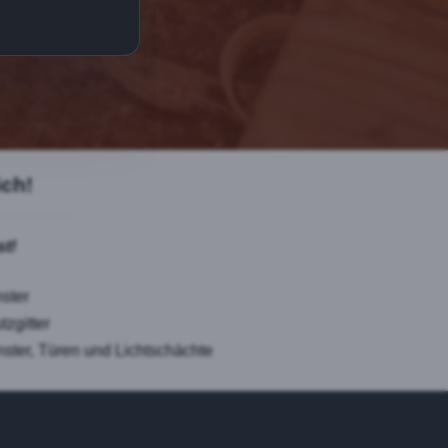
ch!
t!
ster
zgitter
nster, Türen und Lichtschächte