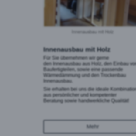
Innenausbau mit Holz
Innenausbau mit Holz
Für Sie übernehmen wir gerne
den Innenausbau aus Holz, den Einbau vo
Baufertigteilen, sowie eine passende
Wärmedämmung und den Trockenbau
Innenausbau.
Sie erhalten bei uns die ideale Kombinatio
aus persönlicher und kompetenter
Beratung sowie handwerkliche Qualität!
Mehr