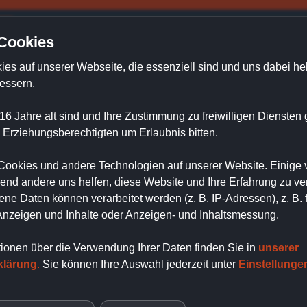
e
Aktuelles
Innenausbau
Dachfenster
In
 Cookies
ies auf unserer Webseite, die
essenziell sind und uns dabei hel
essern.
16 Jahre alt sind und Ihre Zustimmung zu freiwilligen Dienste
 Erziehungsberechtigten um Erlaubnis bitten.
ookies und andere Technologien auf unserer Website. Einige 
rend andere uns helfen, diese Website und Ihre Erfahrung zu ve
e Daten können verarbeitet werden (z. B. IP-Adressen), z. B. 
 Anzeigen und Inhalte oder Anzeigen- und Inhaltsmessung.
ivität!
tionen über die Verwendung Ihrer Daten finden Sie in
unserer
klärung
.
Sie können Ihre Auswahl jederzeit unter
Einstellunge
er -