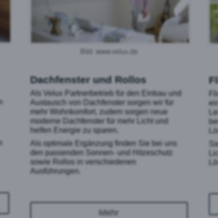
Bild: www.velux.de
Dachfenster und Rollos
F
Als Velux Partnerbetrieb für den Einbau und
Fl
n
Austausch von Dachfenster sorgen wir für
ei
mehr Wohnkomfort, zudem sorgen neue
Le
moderne Dachfenster für mehr Licht und
be
helfen Energie zu sparen.
Lö
n
Als optimale Ergänzung finden Sie bei uns
Si
den passenden Sonnen- und Hitzeschutz
Li
sowie Rollos in verschiedenen
Lö
Ausführungen.
Mehr