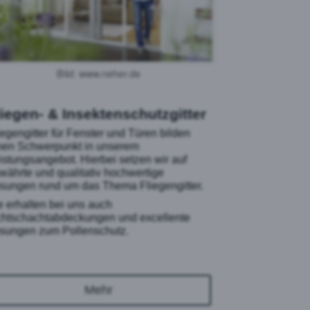
Bild: www.neher.de
liegen- & Insektenschutzgitter
iegengitter für Fenster und Türen bilden
nen Schwerpunkt in unserem
istungsangebot. Hierbei setzen wir auf
währte und qualitativ hochwertige
sungen rund um das Thema Fliegengitter.
e erhalten bei uns auch
chtschachtabdeckungen und excellente
sungen zum Pollenschutz.
Mehr