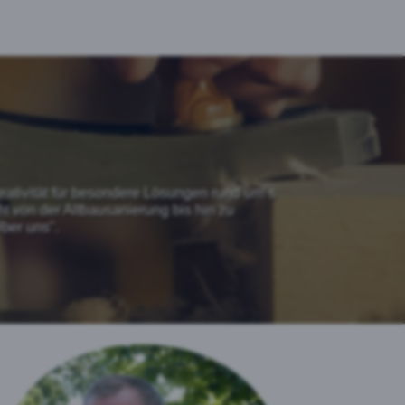
ativität für besondere Lösungen rund um´s
ht von der Altbausanierung bis hin zu
ber uns"
.