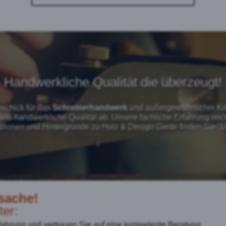
Handwerkliche Qualität die überzeugt!
schick für das
Schreinerhandwerk
und außergewöhnlicher Kre
tets handwerkliche Qualität ab.
Unsere fachliche Erfahrung reic
ationen und Hintergründe zu Holz & Design Giede finden Sie
"Ü
sache!
ter:
rfahrung und vertrauen Sie auf eine kompetente Beratung