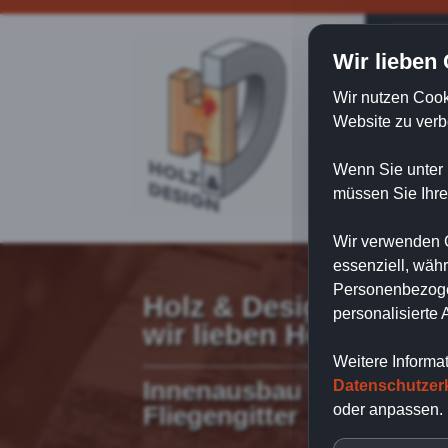
Hom
Wir lieben
Wir nutzen Cook
Website zu verb
Wenn Sie unter 
müssen Sie Ihre
Wir verwenden C
essenziell, wäh
Personenbezogen
Holz & Design Giede -
personalisierte
wir lieben Holz & Kreat
Weitere Informa
Datenschutzer
Innenausbau - Dachfenst
oder anpassen.
Fliegengitter