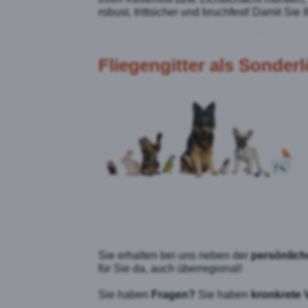
robust, trittsicher und bruchfest! Damit Si
Fliegengitter als Sonde
Sie erhalten bei uns neben der
persönlich
für Sie da, auch überregional!
Sie haben
Fragen?
Sie haben
kronkrete 