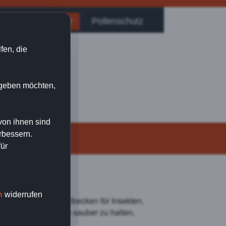
sektenschutzgitter
Pollenschutz
fen, die
n geben möchten,
von ihnen sind
rbessern.
für
n
widerrufen
llzu oft zum Sammelbecken für Insekten,
t die Lichtschächte sauber zu halten,