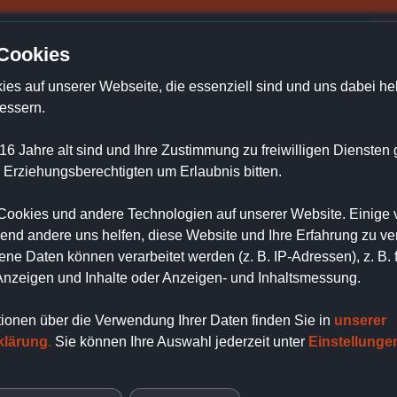
e
Aktuelles
Innenausbau
Dachfenster
In
 Cookies
ies auf unserer Webseite, die
essenziell sind und uns dabei hel
essern.
16 Jahre alt sind und Ihre Zustimmung zu freiwilligen Dienste
 Erziehungsberechtigten um Erlaubnis bitten.
ookies und andere Technologien auf unserer Website. Einige 
Lichtschächte
rend andere uns helfen, diese Website und Ihre Erfahrung zu ve
e Daten können verarbeitet werden (z. B. IP-Adressen), z. B. 
 Anzeigen und Inhalte oder Anzeigen- und Inhaltsmessung.
hächte
tionen über die Verwendung Ihrer Daten finden Sie in
unserer
n Frischluft!
klärung
.
Sie können Ihre Auswahl jederzeit unter
Einstellunge
 werden Ihre Lichtschächte zu Keller-, Nutz- und Hobbyräumen a
genehm muffig riecht und Jahr für Jahr unnötigen Aufwand koste
Nährboden für Bakterien dar.