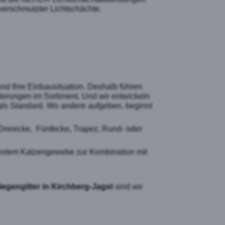
 verschmutzter Lichtschächte.
und Ihre Einbausituation. Deshalb führen
erungen im Sortiment. Und wir entwickeln
als Standard. Wo andere aufgeben, beginnt
 Dreiecke, Fünfecke, Trapez, Rund- oder
zfestem Katzengewebe zur Kombination mit
iegengitter in Kirchberg-Jagst
sind wir