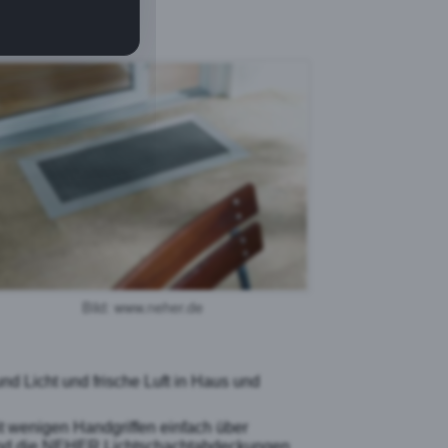
Bild: www.neher.de
 Licht und frische Luft in Haus und
t wenigen Handgriffen einfach über
 sind die NEHER Lichtschachtabdeckungen