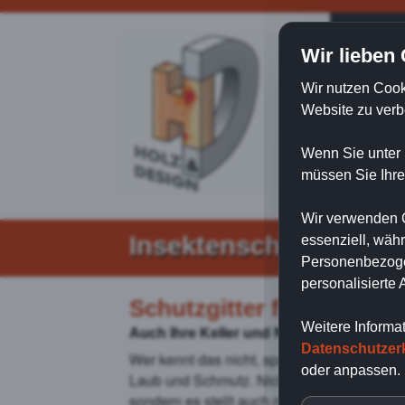
Hom
Wir lieben
Wir nutzen Cook
Website zu verb
Wenn Sie unter 
müssen Sie Ihre
Wir verwenden C
Insektenschutzgitter 
essenziell, wäh
Personenbezogen
personalisierte
Schutzgitter für Lichtsc
Weitere Informa
Auch Ihre Keller und Nutzräume brauche
Datenschutzer
Wer kennt das nicht, spätestens im Herbst
oder anpassen.
Laub und Schmutz. Nicht nur, dass es unan
sondern es stellt auch noch den optimalen 