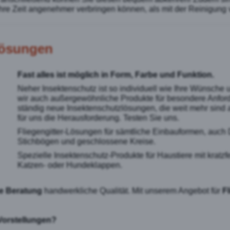
e Ihre Zeit angenehmer verbringen können, als mit der Reinigung
rlösungen
Fast alles ist möglich in Form, Farbe und Funktion.
Neher Insektenschutz ist so individuell wie Ihre Wünsche 
wir auch außergewöhnliche Produkte für besondere Anford
ständig neue Insektenschutzlösungen, die weit mehr sind 
für uns die Herausforderung. Testen Sie uns.
Fliegengitter-Lösungen für sämtliche Einbauformen, auch
Stichbögen und geschlossene Kreise.
Spezielle Insektenschutz-Produkte für Haustiere mit krat
Katzen- oder Hundeklappen.
e Beratung
handwerkliche Qualität. Mit unserem Angebot für
Fl
Vorstellungen?