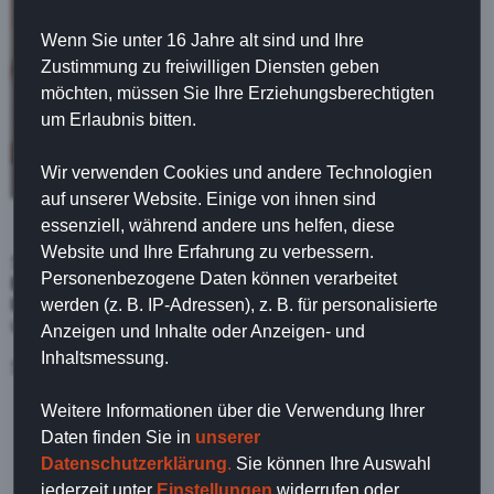
Wenn Sie unter 16 Jahre alt sind und Ihre
Zustimmung zu freiwilligen Diensten geben
möchten, müssen Sie Ihre Erziehungsberechtigten
um Erlaubnis bitten.
Wir verwenden Cookies und andere Technologien
auf unserer Website. Einige von ihnen sind
Innenausbau mit dem Nachwuchs
essenziell, während andere uns helfen, diese
Website und Ihre Erfahrung zu verbessern.
Sie erhalten bei uns neben der
persönliche
Personenbezogene Daten können verarbeitet
Beratung
handwerkliche Qualität. Mit unserem Angebot für
werden (z. B. IP-Adressen), z. B. für personalisierte
Innenausbau in Kirchberg-Jagst
sind wir für Sie da, auch
überregional!
Anzeigen und Inhalte oder Anzeigen- und
Inhaltsmessung.
Sie haben
Fragen?
Sie haben
kronkrete Vorstellungen?
Weitere Informationen über die Verwendung Ihrer
Mehr zum Thema Innenausbau jetzt hier:
Daten finden Sie in
unserer
Datenschutzerklärung
.
Sie können Ihre Auswahl
jederzeit unter
Einstellungen
widerrufen oder
KONTAKTIEREN SIE UNS