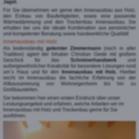
Jagst.
Für Sie übernehmen wir gerne den Innenausbau aus Holz,
den Einbau von Baufertigteilen, sowie eine passende
Wärmedämmung und den Trockenbau Innenausbau. Sie
erhalten bei uns die ideale Kombination aus persönlicher
und kompetenter Beratung sowie handwerkliche Qualität!
Innenausbau mit Holz
Als bodenständig
gelernter Zimmermann
(noch in alter
Tradition) agiert der Inhaber Christian Giede mit großem
Geschick für das
Schreinerhandwerk
und
außergewöhnlicher Kreativität für besondere Lösungen rund
um´s Haus und für den
Innenausbau mit Holz.
Hierbei
reicht im Innenausbau die fachliche Erfahrung von der
Altbausanierung von Wohneigenheim bis hin zu
Großbaustellen.
Sie bekommen hier einen ersten Eindruck über unser
Leistungsangebot und erfahren, welche Arbeiten wir im
Innenausbau mit Holz und Trockenbau gerne für Sie
ausführen.