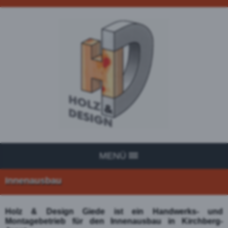
MENÜ
Innenausbau
Holz & Design Giede ist ein Handwerks- und
Montagebetrieb für den Innenausbau in Kirchberg-