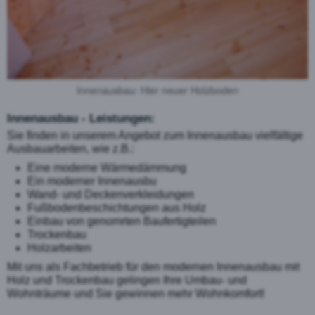
Innenausbau: Hier neuer Holzboden
Innenausbau - Leistungen:
Sie finden in unserem Angebot zum Innenausbau vielfältige
Ausbauarbeiten, wie z.B.:
Eine moderne Wärmedämmung
Ein moderner Innenausbu
Wand- und Deckenverkleidungen
Fußbodenbeschichtungen aus Holz
Einbau von genomrten Baufertigteilen
Trockenbau
Holzarbeiten
Mit uns als Fachbetrieb für den modernen Innenausbau mit
Holz und Trockenbau gelingen Ihre Umbau- und
Wohnträume und Sie gewinnen mehr Wohnkomfort!